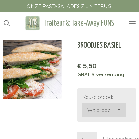
ONZE PASTASALADES ZIJN TERUG!
Ga
direct
naar
Traiteur & Take-Away FONS
de
hoofdinhoud
BROODJES BASIEL
€ 5,50
GRATIS verzending
Keuze brood: