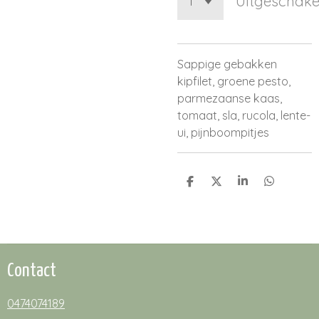
Uitgeschake
Sappige gebakken
kipfilet, groene pesto,
parmezaanse kaas,
tomaat, sla, rucola, lente-
ui, pijnboompitjes
D
D
S
D
e
e
h
e
l
e
a
l
e
l
r
e
n
e
n
Contact
0474074189