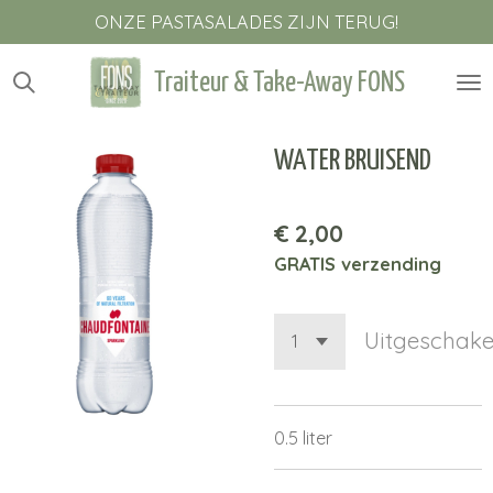
ONZE PASTASALADES ZIJN TERUG!
Ga
direct
naar
Traiteur & Take-Away FONS
de
hoofdinhoud
WATER BRUISEND
€ 2,00
GRATIS verzending
Uitgeschake
0.5 liter