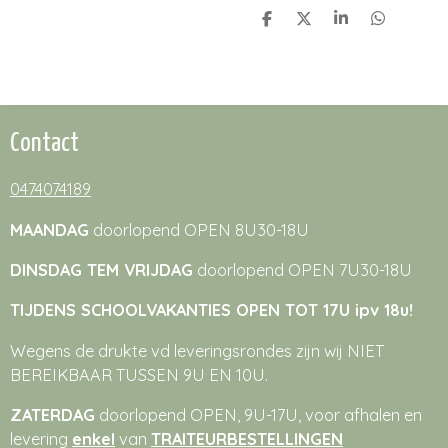
D
D
S
D
e
e
h
e
l
e
a
l
e
l
r
e
n
e
n
Contact
0474074189
MAANDAG
doorlopend OPEN 8U30-18U
DINSDAG TEM VRIJDAG
doorlopend OPEN 7U30-18U
TIJDENS SCHOOLVAKANTIES OPEN TOT 17U ipv 18u!
Wegens de drukte vd leveringsrondes zijn wij NIET
BEREIKBAAR TUSSEN 9U EN 10U.
ZATERDAG
doorlopend OPEN, 9U-17U, voor afhalen en
levering
enkel
van
TRAITEURBESTELLINGEN