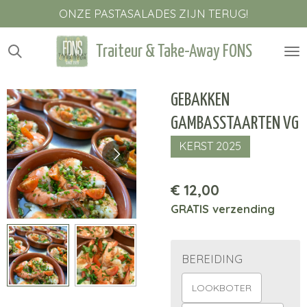
ONZE PASTASALADES ZIJN TERUG!
Ga
direct
naar
Traiteur & Take-Away FONS
de
hoofdinhoud
GEBAKKEN
GAMBASSTAARTEN VG
KERST 2025
€ 12,00
GRATIS verzending
BEREIDING
LOOKBOTER