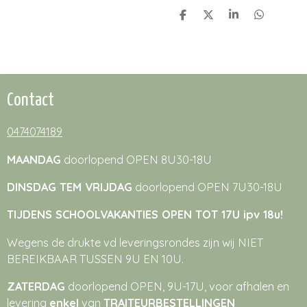
D
D
S
D
e
e
h
e
l
e
a
l
e
l
r
e
n
e
n
Contact
0474074189
MAANDAG
doorlopend OPEN 8U30-18U
DINSDAG TEM VRIJDAG
doorlopend OPEN 7U30-18U
TIJDENS SCHOOLVAKANTIES OPEN TOT 17U ipv 18u!
Wegens de drukte vd leveringsrondes zijn wij NIET
BEREIKBAAR TUSSEN 9U EN 10U.
ZATERDAG
doorlopend OPEN, 9U-17U, voor afhalen en
levering
enkel
van
TRAITEURBESTELLINGEN