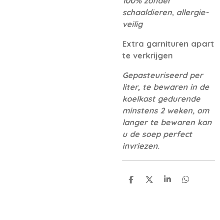
100% zonder
schaaldieren, allergie-
veilig
Extra garnituren apart
te verkrijgen
Gepasteuriseerd per
liter, te bewaren in de
koelkast gedurende
minstens 2 weken, om
langer te bewaren kan
u de soep perfect
invriezen.
D
D
S
D
e
e
h
e
l
e
a
l
e
l
r
e
n
e
n