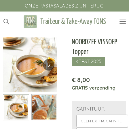
ONZE PASTASALADES ZIJN TERUG!
Ga
direct
naar
Traiteur & Take-Away FONS
de
hoofdinhoud
NOORDZEE VISSOEP -
Topper
KERST 2025
€ 8,00
GRATIS verzending
GARNITUUR
GEEN EXTRA GARNITUUR