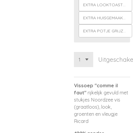
EXTRA LOOKTOASTEN
EXTRA HUISGEMAAKTE ROUILLE
EXTRA POTJE GRIJZE GARNALEN
Uitgeschake
Vissoep "comme il
faut"
rijkelijk gevuld met
stukjes Noordzee vis
(graatloos), look,
groenten en vleugje
Ricard