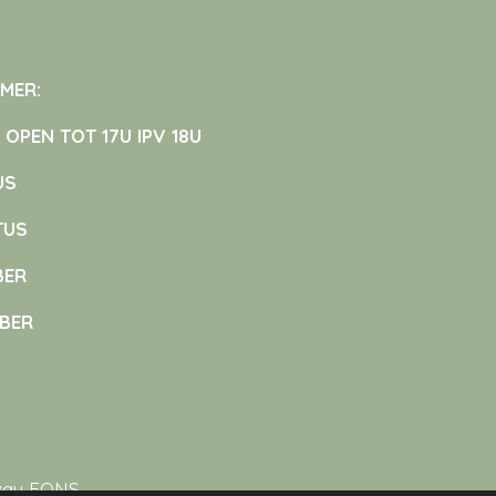
OMER:
PEN TOT 17U IPV 18U
US
TUS
BER
MBER
Away FONS