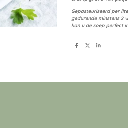
Gepasteuriseerd per lit
gedurende minstens 2 
kan u de soep perfect in
D
D
S
e
e
h
l
e
a
e
l
r
n
e