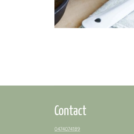
Contact
0474074189