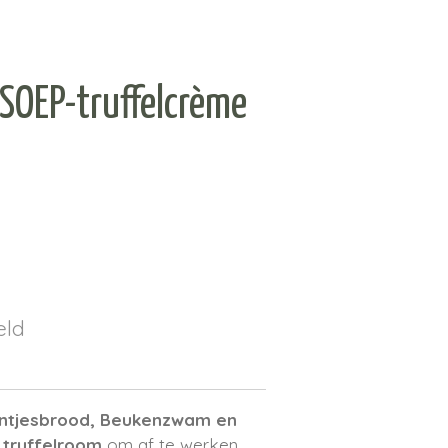
OEP-truffelcrème
eld
ntjesbrood, Beukenzwam en
 truffelroom
om af te werken