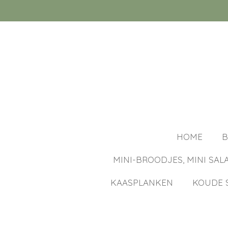
Ga
direct
naar
de
hoofdinhoud
HOME
B
MINI-BROODJES, MINI SAL
KAASPLANKEN
KOUDE 