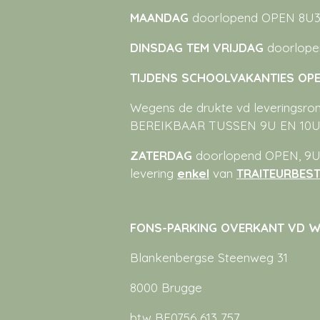
MAANDAG
doorlopend OPEN 8U3
DINSDAG TEM VRIJDAG
doorlope
TIJDENS SCHOOLVAKANTIES OPEN
Wegens de drukte vd leveringsrond
BEREIKBAAR TUSSEN 9U EN 10U
ZATERDAG
doorlopend OPEN, 9U-
levering
enkel
van
TRAITEURBEST
FONS-PARKING OVERKANT VD WI
Blankenbergse Steenweg 31
8000 Brugge
btw BE0756 613 757