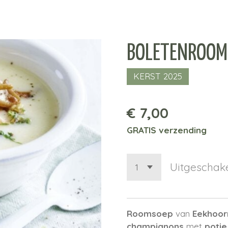
BOLETENROOMS
KERST 2025
€ 7,00
GRATIS verzending
Uitgeschak
Roomsoep
van
Eekhoor
champignons
met
potje