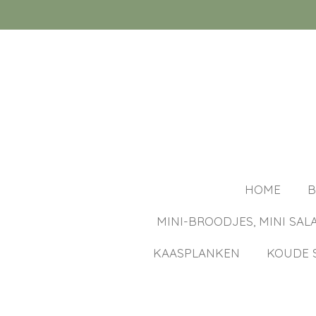
Ga
direct
naar
de
hoofdinhoud
HOME
B
MINI-BROODJES, MINI SAL
KAASPLANKEN
KOUDE 