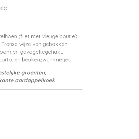
eld
lhoen (filet met vleugelboutje)
p Franse wijze van gebakken
e room en gevogeltegehakt.
porto, en beukenzwammetjes.
estelijke groenten,
okante aardappelkoek