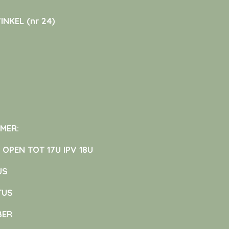
NKEL (nr 24)
OMER:
PEN TOT 17U IPV 18U
US
TUS
BER