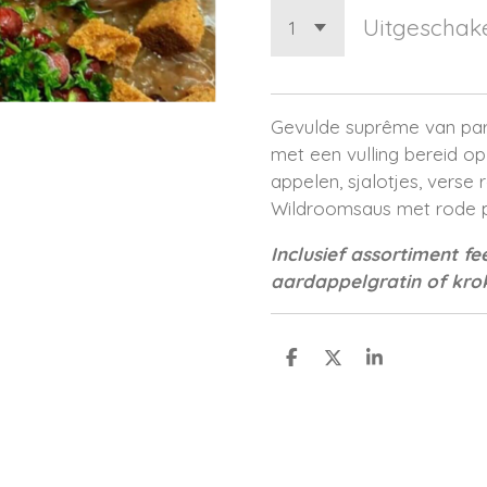
Uitgeschak
Gevulde suprême van pare
met een vulling bereid o
appelen, sjalotjes, vers
Wildroomsaus met rode 
Inclusief assortiment fe
aardappelgratin of kr
D
D
S
e
e
h
l
e
a
e
l
r
n
e