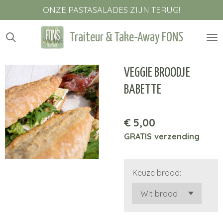
ONZE PASTASALADES ZIJN TERUG!
Ga
direct
naar
Traiteur & Take-Away FONS
de
hoofdinhoud
VEGGIE BROODJE
BABETTE
€ 5,00
GRATIS verzending
Keuze brood: