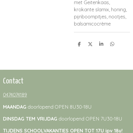
met Geitenkaas,
krokante slamix, honing,
pijnboompitjes, nootjes,
balsamicocrème
D
D
S
D
e
e
h
e
l
e
a
l
e
l
r
e
n
e
n
Contact
0474074189
MAANDAG
doorlopend OPEN 8U30-18U
DINSDAG TEM VRIJDAG
doorlopend OPEN 7U30-18U
TIJDENS SCHOOLVAKANTIES OPEN TOT 17U ipv 18u!