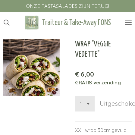
ONZE PASTASALADES ZIJN TERUG!
Ga
direct
naar
Traiteur & Take-Away FONS
de
hoofdinhoud
WRAP "VEGGIE
VEDETTE"
€ 6,00
GRATIS verzending
Uitgeschake
XXL wrap 30cm gevuld