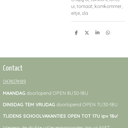
ui, tomaat, komkommer,
eitje, sla
D
D
S
D
e
e
h
e
l
e
a
l
e
l
r
e
n
e
n
Contact
0474074189
MAANDAG
doorlopend OPEN 8U30-18U
DINSDAG TEM VRIJDAG
doorlopend OPEN 7U30-18U
TIJDENS SCHOOLVAKANTIES OPEN TOT 17U ipv 18u!
Wegens de drukte vd leveringsrondes zijn wij NIET