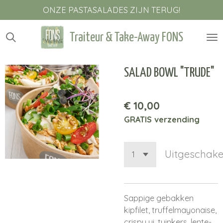
ONZE PASTASALADES ZIJN TERUG!
Ga
direct
naar
Traiteur & Take-Away FONS
de
hoofdinhoud
SALAD BOWL "TRUDE"
€ 10,00
GRATIS verzending
Uitgeschake
Sappige gebakken
kipfilet, truffelmayonaise,
crispy ui, tuinkers, lente-